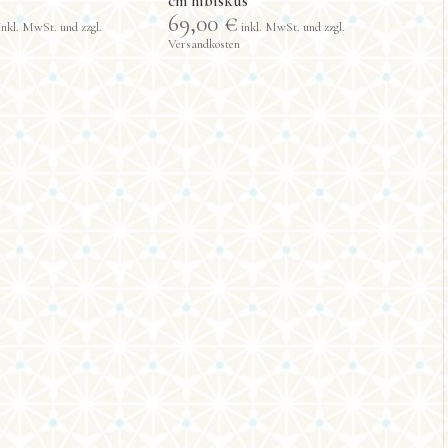
cm hibiskus
69,00
€