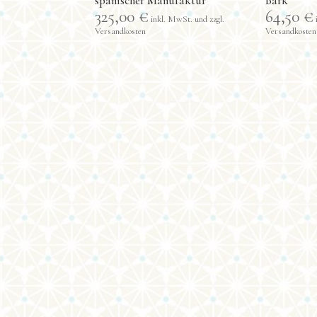
spanischer Manufaktur
Bark
325,00
€
64,50
€