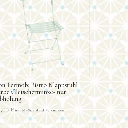
on Fermob: Bistro Klappstuhl
arbe Gletscherminze- nur
bholung
9,00
€