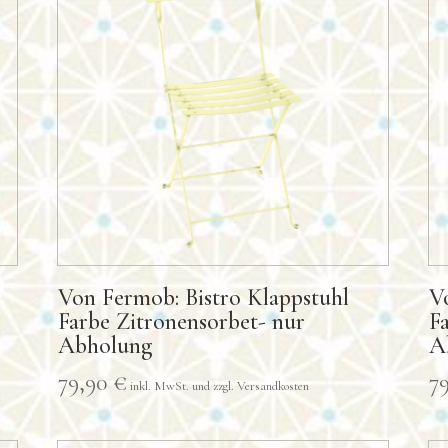
Von Fermob: Bistro Klappstuhl
V
Farbe Zitronensorbet- nur
F
Abholung
A
79,90
€
7