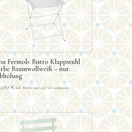
on Fermob: Bistro Klappstuhl
arbe Baumwollweiß – nur
bholung
er
9,00
€