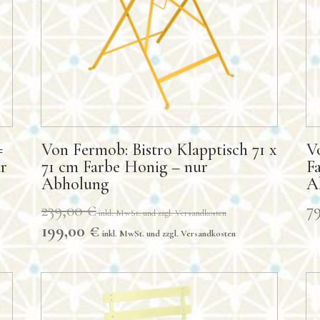
=
Von Fermob: Bistro Klapptisch 71 x
V
ur
71 cm Farbe Honig – nur
F
Abholung
A
Ursprünglich
239,00
€
7
Preis
Aktueller
199,00
€
war:
Preis
239,00 €
ist:
199,00 €.