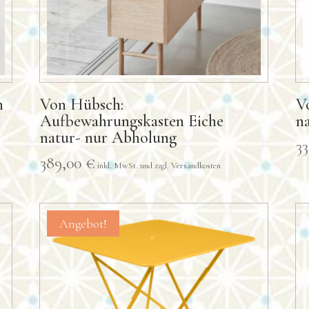
n
Von Hübsch:
V
Aufbewahrungskasten Eiche
n
natur- nur Abholung
3
389,00
€
Angebot!