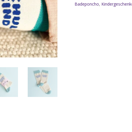
blau
Badeponcho
,
Kindergeschenk
Menge