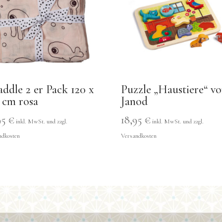
ddle 2 er Pack 120 x
Puzzle „Haustiere“ v
 cm rosa
Janod
95
€
18,95
€