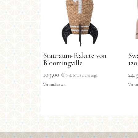
Stauraum-Rakete von
Swa
Bloomingville
120
109,00
€
24,