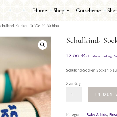
Home
Shop
Gutscheine
Shop
Schulkind- Socken Größe 29-30 blau
Schulkind- Sock
12,00
€
Schulkind-Socken Socken blau
2 vorrätig
Schulkind-
IN DEN
Socken
Größe
29-
30
Kategorien:
Baby & Kids
,
Eins