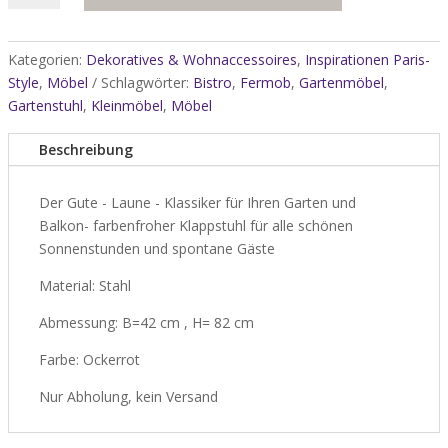
Bistro
Klappstuhl
Farbe
Kategorien:
Dekoratives & Wohnaccessoires
,
Inspirationen Paris-
Ockerrot-
Style
,
Möbel
Schlagwörter:
Bistro
,
Fermob
,
Gartenmöbel
,
nur
Gartenstuhl
,
Kleinmöbel
,
Möbel
Abholung
Menge
Beschreibung
Der Gute - Laune - Klassiker für Ihren Garten und
Balkon- farbenfroher Klappstuhl für alle schönen
Sonnenstunden und spontane Gäste
Material: Stahl
Abmessung: B=42 cm , H= 82 cm
Farbe: Ockerrot
Nur Abholung, kein Versand