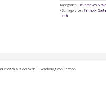
Kategorien:
Dekoratives & Wo
Tisch
Schlagwörter:
Fermob
,
Gart
143
Tisch
x
80
cm
Farbe
Anthrazit-
nur
Abholung
Menge
iniumtisch aus der Serie Luxembourg von Fermob