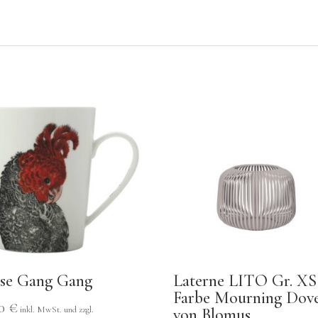
sse Gang Gang
Laterne LITO Gr. XS
Farbe Mourning Dov
50
€
von Blomus