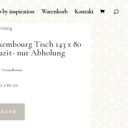
 by inspiration
Warenkorb
Kontakt
bholung
embourg Tisch 143 x 80
azit- nur Abholung
3 x 80 cm
NKORB