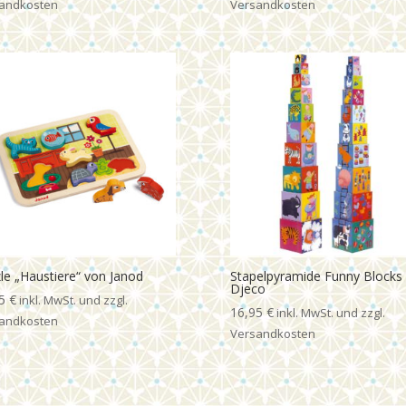
le „Haustiere“ von Janod
Stapelpyramide Funny Blocks
Djeco
95
€
16,95
€