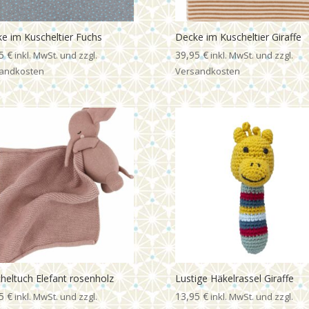
e im Kuscheltier Fuchs
Decke im Kuscheltier Giraffe
95
€
39,95
€
heltuch Elefant rosenholz
Lustige Häkelrassel Giraffe
95
€
13,95
€