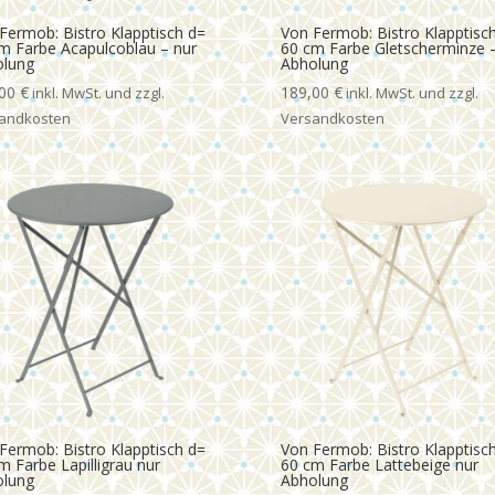
Fermob: Bistro Klapptisch d=
Von Fermob: Bistro Klapptisc
m Farbe Acapulcoblau – nur
60 cm Farbe Gletscherminze –
olung
Abholung
,00
€
189,00
€
Fermob: Bistro Klapptisch d=
Von Fermob: Bistro Klapptisc
m Farbe Lapilligrau nur
60 cm Farbe Lattebeige nur
olung
Abholung