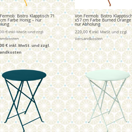
Fermob: Bistro Klapptisch 71
Von Fermob: Bistro Klapptisc
 cm Farbe Honig – nur
x57 cm Farbe Burned Orange
olung
nur Abholung
,00
€
220,00
€
rünglicher
Aktueller
,00
€
s
Preis
ist:
00 €
199,00 €.