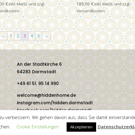
,00
€
189,00
€
←
1
2
3
4
5
→
An der Stadtkirche 6
64283 Darmstadt
+49 61 51. 95 14 990
welcome@hiddenhome.de
instagram.com/hidden.darmstadt
facebook.com/hidden.darmstadt
u verbessern. Wir gehen davon aus, dass Sie damit einverstande
chen.
Cookie Einstellungen
Datenschutzerkl
Akzeptieren