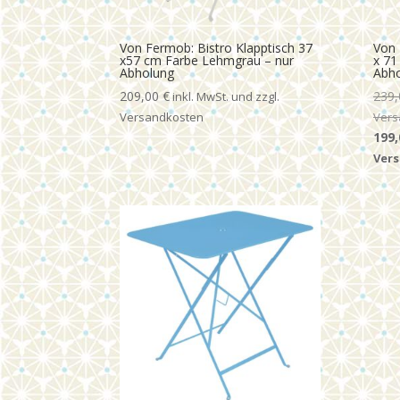
Von Fermob: Bistro Klapptisch 37
Von 
x57 cm Farbe Lehmgrau – nur
x 71
Abholung
Abh
209,00
€
239
Ursp
199
Prei
war:
239,