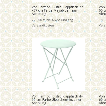
Von Fermob: Bistro Klapptisch 77
Von 
x57 cm Farbe Mayablue – nur
60 c
Abholung
Abh
220,00
€
189
Von Fermob: Bistro Klapptisch d=
Von 
60 cm Farbe Gletscherminze nur
60 c
Abholung
Abh