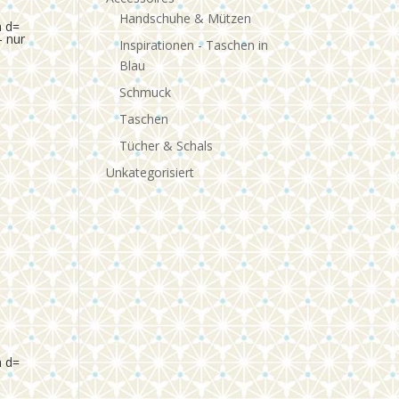
Handschuhe & Mützen
h d=
 nur
Inspirationen - Taschen in
Blau
Schmuck
Taschen
Tücher & Schals
Unkategorisiert
h d=